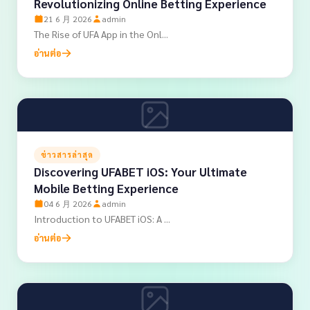
Revolutionizing Online Betting Experience
21 6 月 2026
admin
The Rise of UFA App in the Onl...
อ่านต่อ
ข่าวสารล่าสุด
Discovering UFABET iOS: Your Ultimate
Mobile Betting Experience
04 6 月 2026
admin
Introduction to UFABET iOS: A ...
อ่านต่อ