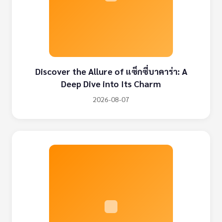
Discover the Allure of แซ็กซี่บาคาร่า: A
Deep Dive into Its Charm
2026-08-07