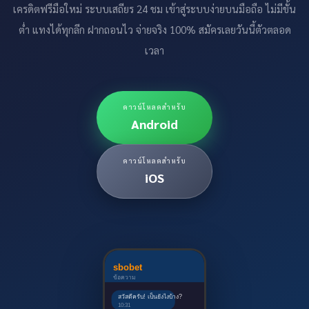
เครดิตฟรีมือใหม่ ระบบเสถียร 24 ชม เข้าสู่ระบบง่ายบนมือถือ ไม่มีขั้น
ต่ำ แทงได้ทุกลีก ฝากถอนไว จ่ายจริง 100% สมัครเลยวันนี้ตัวตลอด
เวลา
ดาวน์โหลดสำหรับ
Android
ดาวน์โหลดสำหรับ
iOS
sbobet
ข้อความ
สวัสดีครับ! เป็นยังไงบ้าง?
10:31