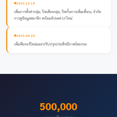
2025.10.18
เพิ่มการตั้งค่ากลุ่ม, ปิดเสียงกลุ่ม, ปิดกั้นการเพิ่มเพื่อน, จำกัด
การดูข้อมูลสมาชิก พร้อมอัปเดต UI ใหม่
2025.09.20
เพิ่มฟีเจอร์ใหม่และปรับปรุงประสิทธิภาพโดยรวม
500,000