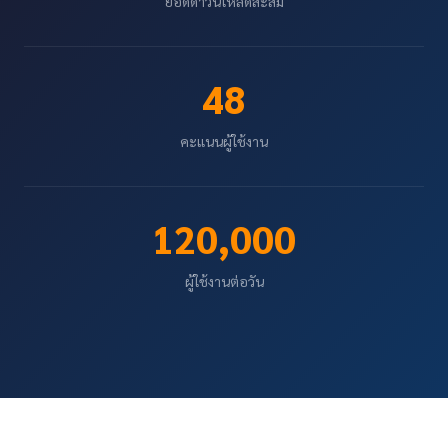
ยอดดาวน์โหลดสะสม
48
คะแนนผู้ใช้งาน
120,000
ผู้ใช้งานต่อวัน