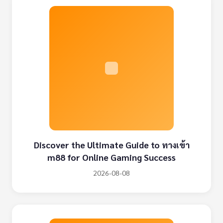
Discover the Ultimate Guide to ทางเข้า
m88 for Online Gaming Success
2026-08-08