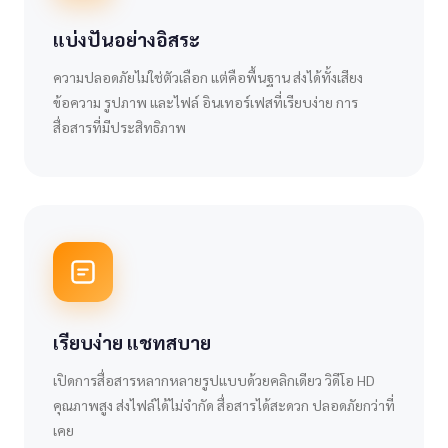
แบ่งปันอย่างอิสระ
ความปลอดภัยไม่ใช่ตัวเลือก แต่คือพื้นฐาน ส่งได้ทั้งเสียง
ข้อความ รูปภาพ และไฟล์ อินเทอร์เฟสที่เรียบง่าย การ
สื่อสารที่มีประสิทธิภาพ
เรียบง่าย แชทสบาย
เปิดการสื่อสารหลากหลายรูปแบบด้วยคลิกเดียว วิดีโอ HD
คุณภาพสูง ส่งไฟล์ได้ไม่จำกัด สื่อสารได้สะดวก ปลอดภัยกว่าที่
เคย