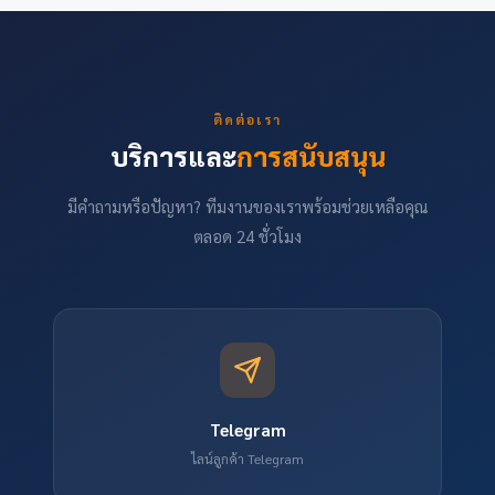
ติดต่อเรา
บริการและ
การสนับสนุน
มีคำถามหรือปัญหา? ทีมงานของเราพร้อมช่วยเหลือคุณ
ตลอด 24 ชั่วโมง
Telegram
ไลน์ลูกค้า Telegram