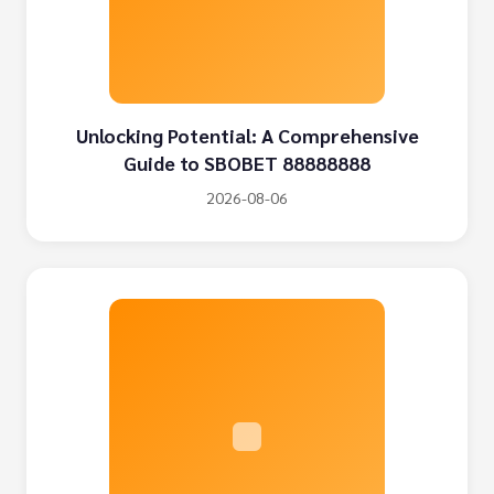
Unlocking Potential: A Comprehensive
Guide to SBOBET 88888888
2026-08-06