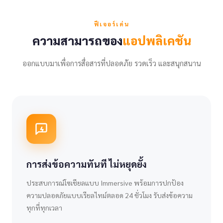
ฟีเจอร์เด่น
ความสามารถของ
แอปพลิเคชัน
ออกแบบมาเพื่อการสื่อสารที่ปลอดภัย รวดเร็ว และสนุกสนาน
การส่งข้อความทันที ไม่หยุดยั้ง
ประสบการณ์โซเชียลแบบ Immersive พร้อมการปกป้อง
ความปลอดภัยแบบเรียลไทม์ตลอด 24 ชั่วโมง รับส่งข้อความ
ทุกที่ทุกเวลา