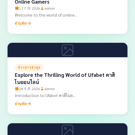
Online Gamers
13 7 月 2026
admin
Welcome to the world of online...
อ่านต่อ
ข่าวสารล่าสุด
Explore the Thrilling World of Ufabet คาสิ
โนออนไลน์
28 5 月 2026
admin
Introduction to Ufabet คาสิโนอ...
อ่านต่อ