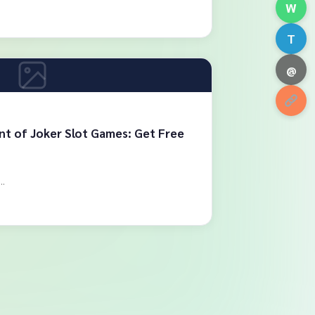
W
T
@
nt of Joker Slot Games: Get Free
..