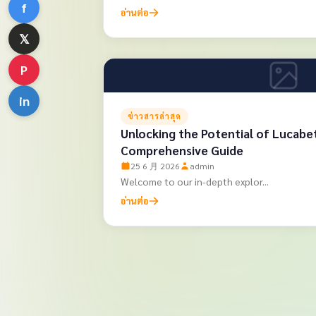
f
อ่านต่อ
𝕏
P
in
ข่าวสารล่าสุด
Unlocking the Potential of Lucabet
Comprehensive Guide
25 6 月 2026
admin
Welcome to our in-depth explor...
อ่านต่อ