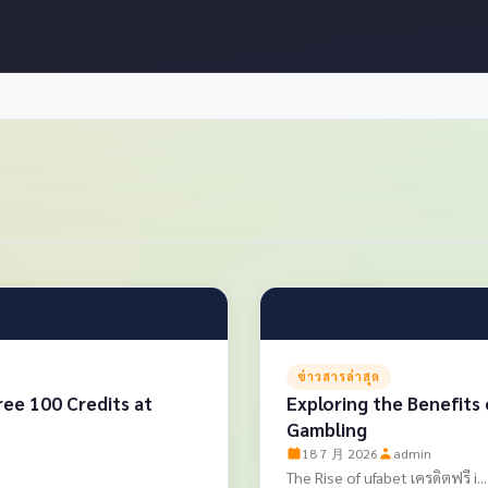
ข่าวสารล่าสุด
ree 100 Credits at
Exploring the Benefits 
Gambling
18 7 月 2026
admin
The Rise of ufabet เครดิตฟรี i...