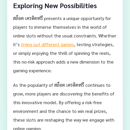
Exploring New Possibilities
สล็อต เครดิตฟรี presents a unique opportunity for
players to immerse themselves in the world of
online slots without the usual constraints. Whether
it’s
trying out different games
, testing strategies,
or simply enjoying the thrill of spinning the reels,
this no-risk approach adds a new dimension to the
gaming experience.
As the popularity of สล็อต เครดิตฟรี continues to
grow, more players are discovering the benefits of
this innovative model. By offering a risk-free
environment and the chance to win real prizes,
these slots are reshaping the way we engage with
online gaming.