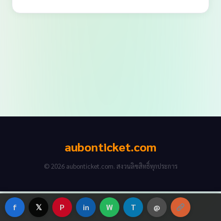
aubonticket.com
© 2026 aubonticket.com. สงวนลิขสิทธิ์ทุกประการ
f
𝕏
P
in
W
T
@