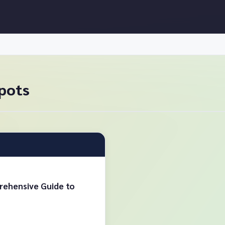
kpots
rehensive Guide to