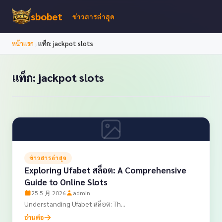
sbobet
ข่าวสารล่าสุด
›
หน้าแรก
แท็ก: jackpot slots
แท็ก: jackpot slots
ข่าวสารล่าสุด
Exploring Ufabet สล็อต: A Comprehensive
Guide to Online Slots
25 5 月 2026
admin
Understanding Ufabet สล็อต: Th...
อ่านต่อ