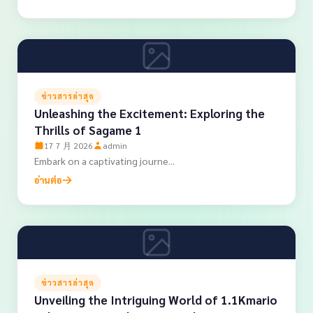
ข่าวสารล่าสุด
Unleashing the Excitement: Exploring the
Thrills of Sagame 1
17 7 月 2026
admin
Embark on a captivating journe...
อ่านต่อ
ข่าวสารล่าสุด
Unveiling the Intriguing World of 1.1Kmario