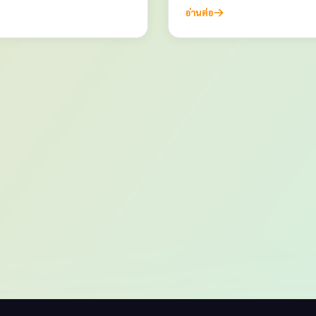
อ่านต่อ