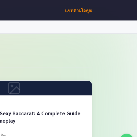
แชทตามใจคุณ
f Sexy Baccarat: A Complete Guide
ameplay
e...