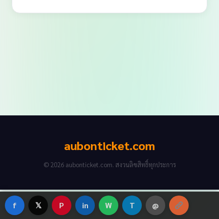
aubonticket.com
© 2026 aubonticket.com. สงวนลิขสิทธิ์ทุกประการ
f
𝕏
P
in
W
T
@