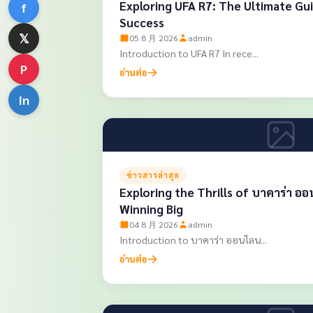
Exploring UFA R7: The Ultimate Gui
f
Success
𝕏
05 8 月 2026
admin
Introduction to UFA R7 In rece...
P
อ่านต่อ
in
ข่าวสารล่าสุด
Exploring the Thrills of บาคาร่า อ
Winning Big
04 8 月 2026
admin
Introduction to บาคาร่า ออนไลน...
อ่านต่อ