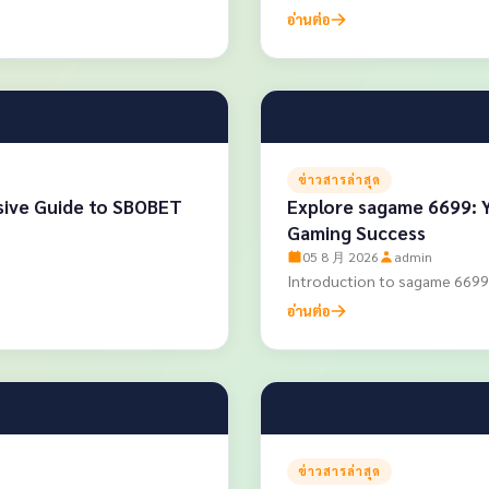
อ่านต่อ
ข่าวสารล่าสุด
sive Guide to SBOBET
Explore sagame 6699: Y
Gaming Success
05 8 月 2026
admin
Introduction to sagame 6699 I
อ่านต่อ
ข่าวสารล่าสุด