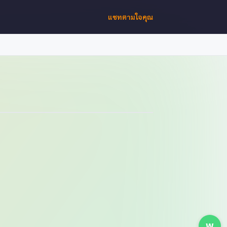
แชทตามใจคุณ
W