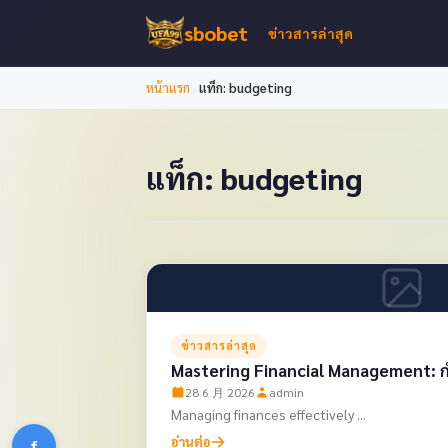
sbobet
ข่าวสารล่าสุด
›
หน้าแรก
แท็ก: budgeting
แท็ก: budgeting
ข่าวสารล่าสุด
Mastering Financial Management: 
28 6 月 2026
admin
Managing finances effectively ...
อ่านต่อ
f