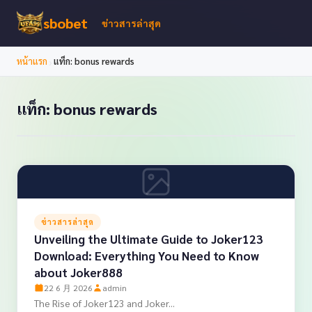
sbobet
ข่าวสารล่าสุด
›
หน้าแรก
แท็ก: bonus rewards
แท็ก: bonus rewards
ข่าวสารล่าสุด
Unveiling the Ultimate Guide to Joker123
Download: Everything You Need to Know
about Joker888
22 6 月 2026
admin
The Rise of Joker123 and Joker...