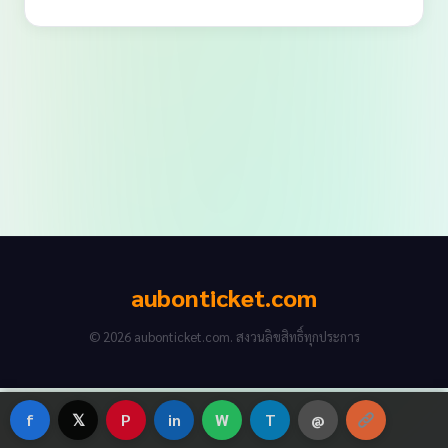
aubonticket.com
© 2026 aubonticket.com. สงวนลิขสิทธิ์ทุกประการ
f
𝕏
P
in
W
T
@