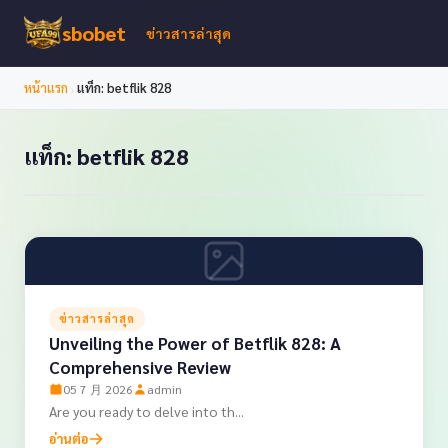
sbobet
ข่าวสารล่าสุด
›
หน้าแรก
แท็ก: betflik 828
แท็ก: betflik 828
ข่าวสารล่าสุด
Unveiling the Power of Betflik 828: A
Comprehensive Review
05 7 月 2026
admin
Are you ready to delve into th...
อ่านต่อ