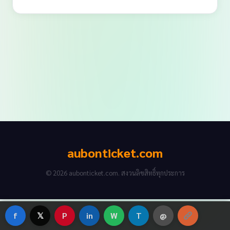
aubonticket.com
© 2026 aubonticket.com. สงวนลิขสิทธิ์ทุกประการ
f
𝕏
P
in
W
T
@