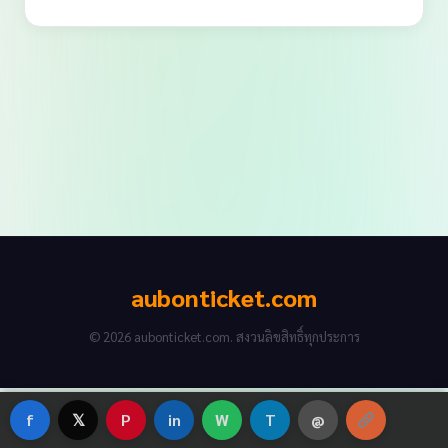
aubonticket.com
© 2026 aubonticket.com. สงวนลิขสิทธิ์ทุกประการ
f
𝕏
P
in
W
T
@